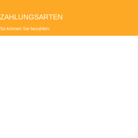
ZAHLUNGSARTEN
So können Sie bezahlen:
PayPal
Vorkasse
Auf Rechnung
Bar bei Abholung
INFORMATIONEN
Startseite
Impressum
Datenschutz
AGB
Versandkosten
Widerruf