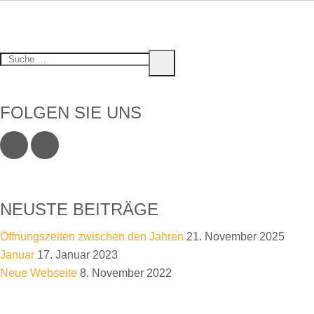
S
S
u
u
c
c
h
FOLGEN SIE UNS
e
h
e
n
a
c
h
NEUSTE BEITRÄGE
:
Öffnungszeiten zwischen den Jahren
21. November 2025
Januar
17. Januar 2023
Neue Webseite
8. November 2022