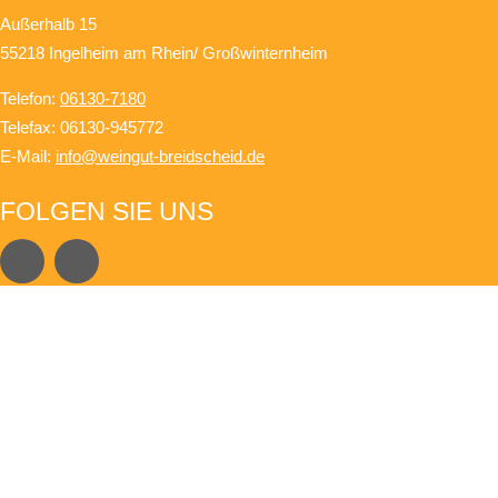
Außerhalb 15
55218 Ingelheim am Rhein/ Großwinternheim
Telefon:
06130-7180
Telefax: 06130-945772
E-Mail:
info@weingut-breidscheid.de
FOLGEN SIE UNS
ÖFFNUNGSZEITEN
Montags bis Freitags von 9 Uhr bis 12 Uhr und
von 13 Uhr bis 18:30 Uhr
Samstags von 9 Uhr bis 12 Uhr und
von 13 Uhr bis 16 Uhr