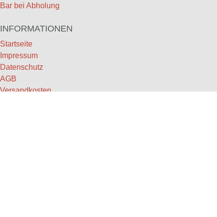
Bar bei Abholung
INFORMATIONEN
Startseite
Impressum
Datenschutz
AGB
Versandkosten
Widerruf
Streitbeilegung
EULLE
Kontaktformular
Vertrag widerrufen
KONTAKT
Weingut Breidscheid GbR
Inh. Harald, Anke und René Breidscheid