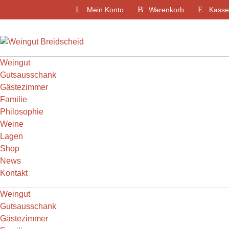
Weiter
Mein Konto
Warenkorb
Kasse
zum
Inhalt
Weingut
Gutsausschank
Gästezimmer
Familie
Philosophie
Weine
Lagen
Shop
News
Kontakt
Weingut
Gutsausschank
Gästezimmer