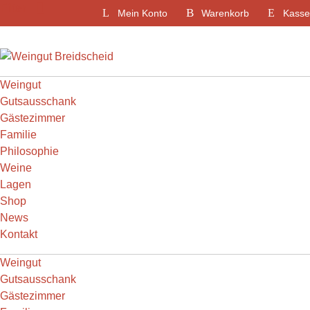
Weiter
Filter
Mein Konto
Warenkorb
Kasse
zum
Inhalt
Weingut
Gutsausschank
Gästezimmer
Familie
Philosophie
Weine
Lagen
Shop
News
Kontakt
Weingut
Gutsausschank
Gästezimmer