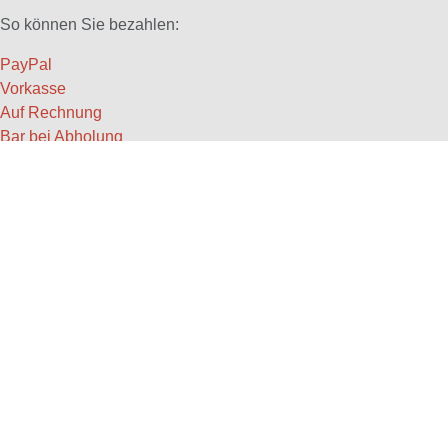
So können Sie bezahlen:
PayPal
Vorkasse
Auf Rechnung
Bar bei Abholung
INFORMATIONEN
Startseite
Impressum
Datenschutz
AGB
Versandkosten
Widerruf
Streitbeilegung
EULLE
Kontaktformular