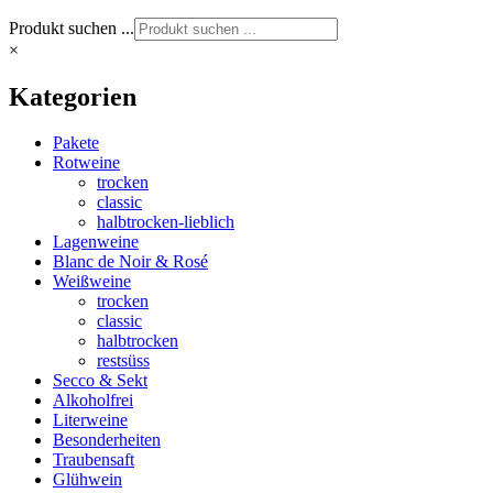
Produkt suchen ...
×
Kategorien
Pakete
Rotweine
trocken
classic
halbtrocken-lieblich
Lagenweine
Blanc de Noir & Rosé
Weißweine
trocken
classic
halbtrocken
restsüss
Secco & Sekt
Alkoholfrei
Literweine
Besonderheiten
Traubensaft
Glühwein