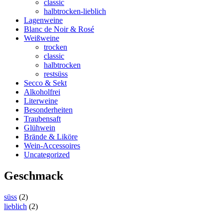
classic
halbtrocken-lieblich
Lagenweine
Blanc de Noir & Rosé
Weißweine
trocken
classic
halbtrocken
restsüss
Secco & Sekt
Alkoholfrei
Literweine
Besonderheiten
Traubensaft
Glühwein
Brände & Liköre
Wein-Accessoires
Uncategorized
Geschmack
süss
(2)
lieblich
(2)