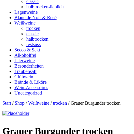
classic
halbtrocken-lieblich
Lagenweine
Blanc de Noir & Rosé
Weißweine
trocken
classic
halbtrocken
restsüss
Secco & Sekt
Alkoholfrei
Literweine
Besonderheiten
Traubensaft
Glühwein
Brände & Liköre
Wein-Accessoires
Uncategorized
Start
/
Shop
/
Weißweine
/
trocken
/ Grauer Burgunder trocken
Grauer Burgunder trocken