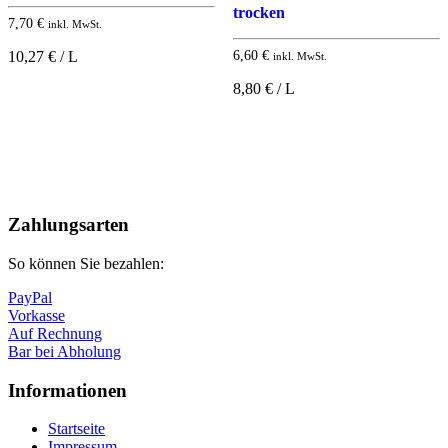
trocken
7,70
€
inkl. MwSt.
10,27 € / L
6,60
€
inkl. MwSt.
8,80 € / L
Nach
oben
Zahlungsarten
So können Sie bezahlen:
PayPal
Vorkasse
Auf Rechnung
Bar bei Abholung
Informationen
Startseite
Impressum