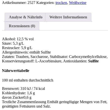
Artikelnummer:
Menge
2527
Kategorien:
trocken
,
Weißweine
Analyse & Nährinfo
Weitere Informationen
Rezensionen (0)
Alkohol:
12,5 % vol
Säure:
5,3 g/L
Restzucker:
5,9 g/L
Allergenhinweis:
enthält Sulfite
Zutaten:
Trauben, Saccharose, Stabilisator: Carboxymethylcellulose,
Konservierungsstoff: L-Ascorbinsäure
, Antioxidantien:
Sulfite
Nährwerttabelle
100 ml enthalten durchschnittlich
Brennwert:
310 kJ / 74 kcal
Kohlenhydrate:
1,6 g
davon Zucker
0,6 g
Textliche Zusammenfassung
Enthält geringfügige Mengen von Fett,
gesättigten Fettsäuren und Salz.