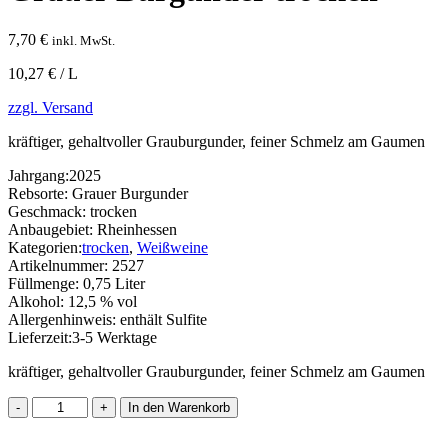
7,70
€
inkl. MwSt.
10,27 € / L
zzgl. Versand
kräftiger, gehaltvoller Grauburgunder, feiner Schmelz am Gaumen
Jahrgang:
2025
Rebsorte:
Grauer Burgunder
Geschmack:
trocken
Anbaugebiet:
Rheinhessen
Kategorien:
trocken
,
Weißweine
Artikelnummer:
2527
Füllmenge:
0,75 Liter
Alkohol:
12,5 % vol
Allergenhinweis:
enthält Sulfite
Lieferzeit:
3-5 Werktage
kräftiger, gehaltvoller Grauburgunder, feiner Schmelz am Gaumen
Grauer
In den Warenkorb
Burgunder
trocken