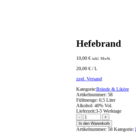
Hefebrand
10,00
€
inkl. MwSt.
20,00 € / L
zzgl. Versand
Kategorie:
Brände & Liköre
Artikelnummer:
58
Füllmenge:
0,5 Liter
Alkohol:
40% Vol.
Lieferzeit:
3-5 Werktage
Hefebrand
Menge
In den Warenkorb
Artikelnummer:
58
Kategorie: