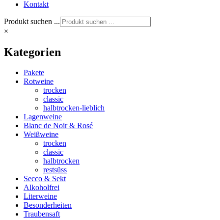
Kontakt
Produkt suchen ...
×
Kategorien
Pakete
Rotweine
trocken
classic
halbtrocken-lieblich
Lagenweine
Blanc de Noir & Rosé
Weißweine
trocken
classic
halbtrocken
restsüss
Secco & Sekt
Alkoholfrei
Literweine
Besonderheiten
Traubensaft